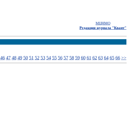
МЦНМО
Редакция журнала "Квант"
46
47
48
49
50
51
52
53
54
55
56
57
58
59
60
61
62
63
64
65
66
>>