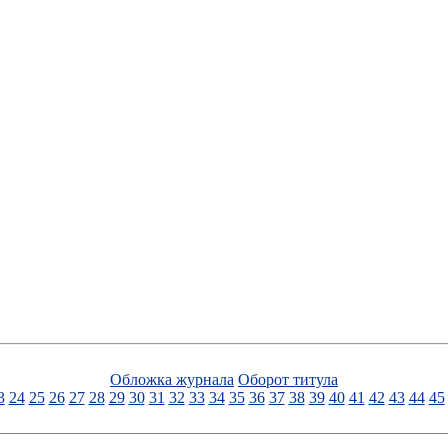
Обложка журнала
Оборот титула
3
24
25
26
27
28
29
30
31
32
33
34
35
36
37
38
39
40
41
42
43
44
45