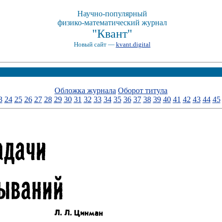
Научно-популярный
физико-математический журнал
"Квант"
Новый сайт —
kvant.digital
Обложка журнала
Оборот титула
3
24
25
26
27
28
29
30
31
32
33
34
35
36
37
38
39
40
41
42
43
44
45