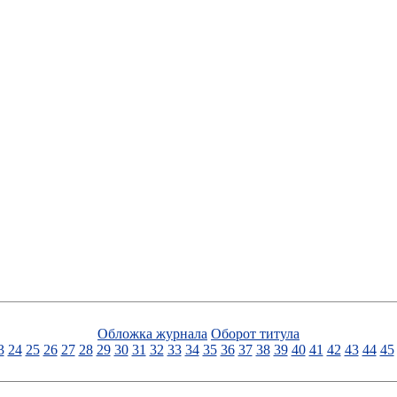
Обложка журнала
Оборот титула
3
24
25
26
27
28
29
30
31
32
33
34
35
36
37
38
39
40
41
42
43
44
45