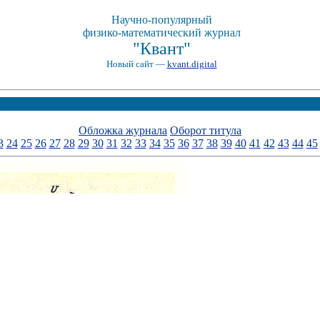
Научно-популярный
физико-математический журнал
"Квант"
Новый сайт —
kvant.digital
Обложка журнала
Оборот титула
3
24
25
26
27
28
29
30
31
32
33
34
35
36
37
38
39
40
41
42
43
44
45