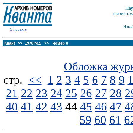
Нау
физико-м
Новы
О проекте
Квант >>
1970 год
>>
номер 8
Обложка жур
стp.
<<
1
2
3
4
5
6
7
8
9
21
22
23
24
25
26
27
28
2
40
41
42
43
44
45
46
47
4
59
60
61
6