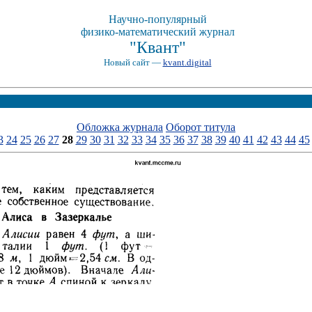
Научно-популярный
физико-математический журнал
"Квант"
Новый сайт —
kvant.digital
Обложка журнала
Оборот титула
3
24
25
26
27
28
29
30
31
32
33
34
35
36
37
38
39
40
41
42
43
44
45