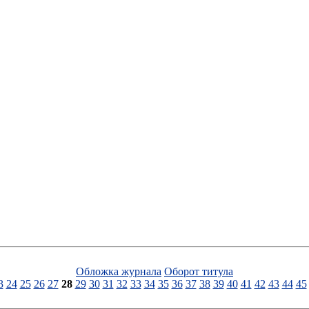
Обложка журнала
Оборот титула
3
24
25
26
27
28
29
30
31
32
33
34
35
36
37
38
39
40
41
42
43
44
45