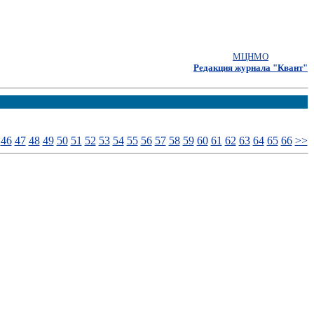
МЦНМО
Редакция журнала "Квант"
46
47
48
49
50
51
52
53
54
55
56
57
58
59
60
61
62
63
64
65
66
>>