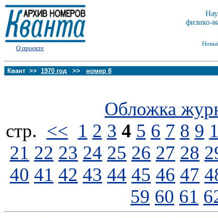
Нау
физико-м
Новы
О проекте
Квант >>
1970 год
>>
номер 8
Обложка жур
стp.
<<
1
2
3
4
5
6
7
8
9
21
22
23
24
25
26
27
28
2
40
41
42
43
44
45
46
47
4
59
60
61
6