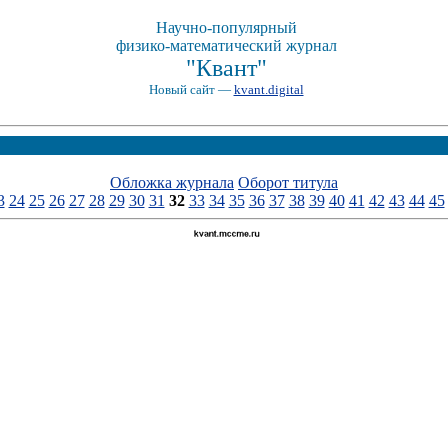
Научно-популярный
физико-математический журнал
"Квант"
Новый сайт —
kvant.digital
Обложка журнала
Оборот титула
3
24
25
26
27
28
29
30
31
32
33
34
35
36
37
38
39
40
41
42
43
44
45