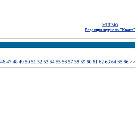
МЦНМО
Редакция журнала "Квант"
46
47
48
49
50
51
52
53
54
55
56
57
58
59
60
61
62
63
64
65
66
>>