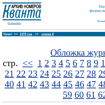
Нау
физико-м
Новы
О проекте
Квант >>
1970 год
>>
номер 8
Обложка жур
стp.
<<
1
2
3
4
5
6
7
8
9
21
22
23
24
25
26
27
28
2
40
41
42
43
44
45
46
47
4
59
60
61
6