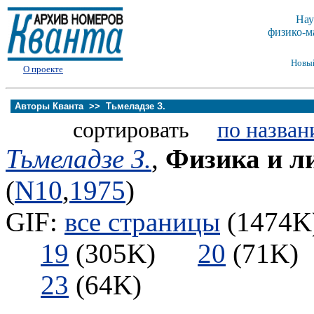
Нау
физико-м
Новы
О проекте
Авторы Кванта >>
Тьмеладзе З.
сортировать
по назван
Тьмеладзе З.
,
Физика и л
(
N10
,
1975
)
GIF:
все страницы
(1474K)
19
(305K)
20
(71
23
(64K)