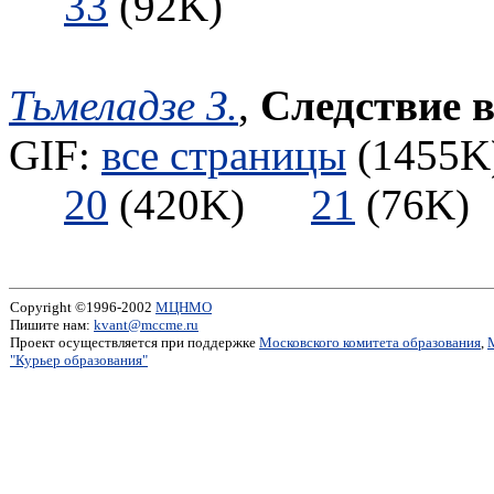
33
(92K)
Тьмеладзе З.
,
Следствие в
GIF:
все страницы
(1455K)
20
(420K)
21
(76
Copyright ©1996-2002
МЦНМО
Пишите нам:
kvant@mccme.ru
Проект осуществляется при поддержке
Московского комитета образования
,
"Курьер образования"