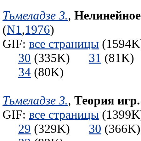
Тьмеладзе З.
,
Нелинейное
(
N1
,
1976
)
GIF:
все страницы
(1594K)
30
(335K)
31
(81
34
(80K)
Тьмеладзе З.
,
Теория игр.
GIF:
все страницы
(1399K)
29
(329K)
30
(366