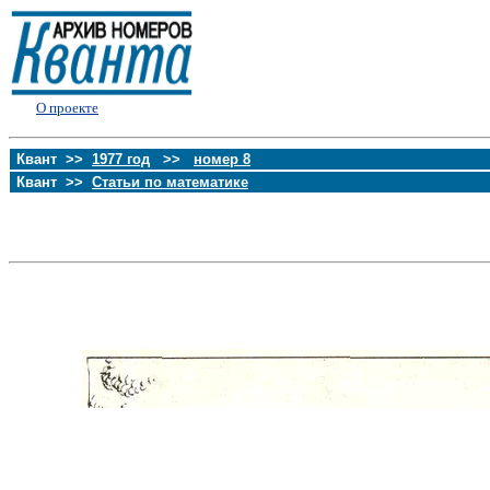
О проекте
Квант >>
1977 год
>>
номер 8
Квант >>
Статьи по математике