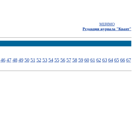
МЦНМО
Редакция журнала "Квант"
46
47
48
49
50
51
52
53
54
55
56
57
58
59
60
61
62
63
64
65
66
67