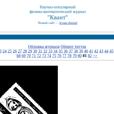
Научно-популярный
физико-математический журнал
"Квант"
Новый сайт —
kvant.digital
Обложка журнала
Оборот титула
3
24
25
26
27
28
29
30
31
32
33
34
35
36
37
38
39
40
41
42
43
44
45
68
69
70
71
72
73
74
75
76
77
78
79
80
81
82
>>