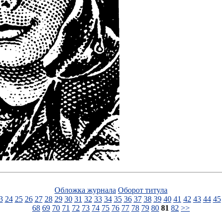
Обложка журнала
Оборот титула
3
24
25
26
27
28
29
30
31
32
33
34
35
36
37
38
39
40
41
42
43
44
45
68
69
70
71
72
73
74
75
76
77
78
79
80
81
82
>>