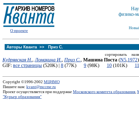
Нау
физико-м
Новы
О проекте
Авторы Кванта >>
Приз С.
сортировать назв
Кудрявская Н.
,
Ломакина И.
,
Приз С.
,
Машина Поста
(
N5
,
1972
)
GIF:
все страницы
(520K) |
8
(77K)
9
(98K)
10
(101K)
1
Copyright ©1996-2002
МЦНМО
Пишите нам:
kvant@mccme.ru
Проект осуществляется при поддержке
Московского комитета образования
,
"Курьер образования"