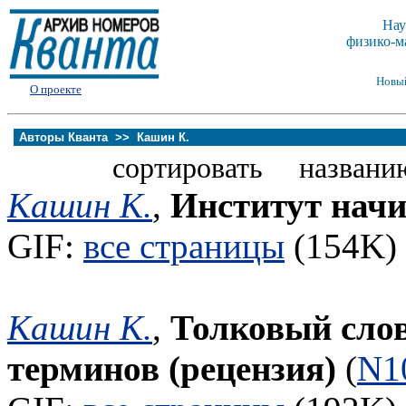
Нау
физико-м
Новы
О проекте
Авторы Кванта >>
Кашин К.
сортировать названи
Кашин К.
,
Институт начи
GIF:
все страницы
(154K) 
Кашин К.
,
Толковый сло
терминов (рецензия)
(
N1