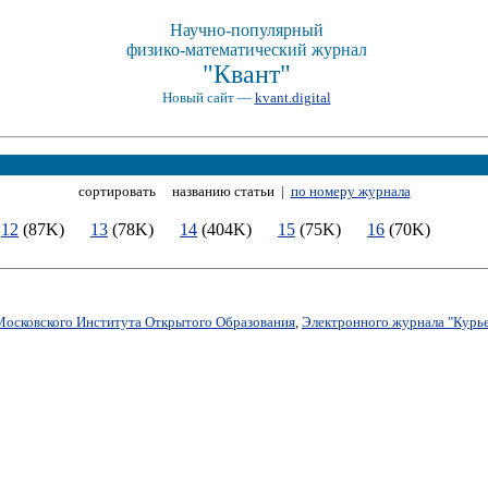
Научно-популярный
физико-математический журнал
"Квант"
Новый сайт —
kvant.digital
сортировать названию статьи |
по номеру журнала
)
12
(87K)
13
(78K)
14
(404K)
15
(75K)
16
(70K)
Московского Института Открытого Образования
,
Электронного журнала "Курье