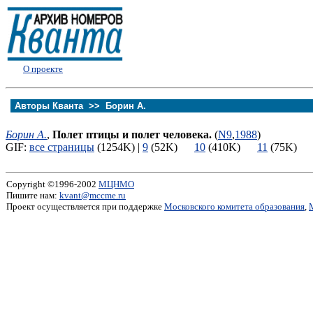
О проекте
Авторы Кванта >>
Борин А.
Борин А.
,
Полет птицы и полет человека.
(
N9
,
1988
)
GIF:
все страницы
(1254K) |
9
(52K)
10
(410K)
11
(75K
Copyright ©1996-2002
МЦНМО
Пишите нам:
kvant@mccme.ru
Проект осуществляется при поддержке
Московского комитета образования
,