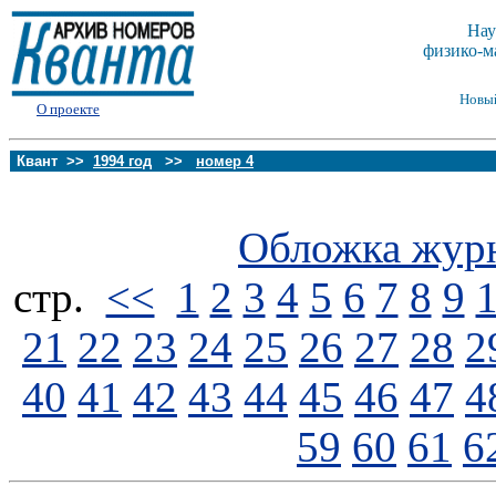
Нау
физико-м
Новы
О проекте
Квант >>
1994 год
>>
номер 4
Обложка жур
стp.
<<
1
2
3
4
5
6
7
8
9
21
22
23
24
25
26
27
28
2
40
41
42
43
44
45
46
47
4
59
60
61
6