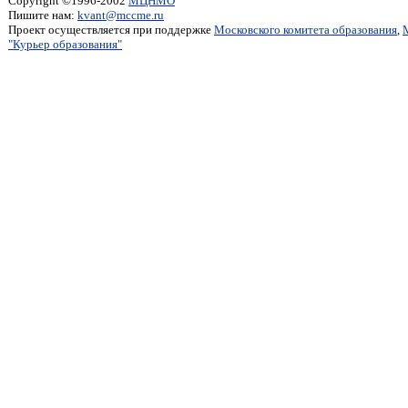
Copyright ©1996-2002
МЦНМО
Пишите нам:
kvant@mccme.ru
Проект осуществляется при поддержке
Московского комитета образования
,
"Курьер образования"