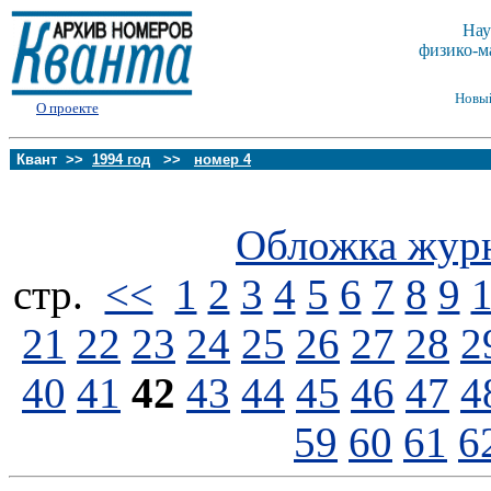
Нау
физико-м
Новы
О проекте
Квант >>
1994 год
>>
номер 4
Обложка жур
стp.
<<
1
2
3
4
5
6
7
8
9
21
22
23
24
25
26
27
28
2
40
41
42
43
44
45
46
47
4
59
60
61
6