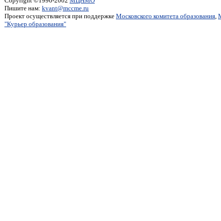
Copyright ©1996-2002
МЦНМО
Пишите нам:
kvant@mccme.ru
Проект осуществляется при поддержке
Московского комитета образования
,
"Курьер образования"