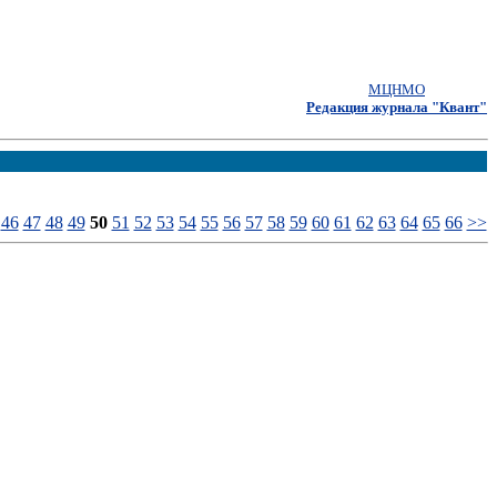
МЦНМО
Редакция журнала "Квант"
46
47
48
49
50
51
52
53
54
55
56
57
58
59
60
61
62
63
64
65
66
>>