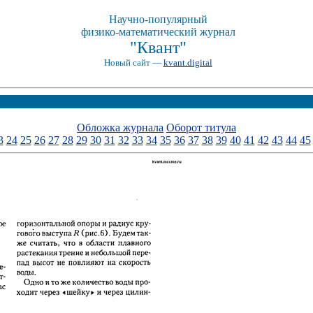
Научно-популярный
физико-математический журнал
"Квант"
Новый сайт —
kvant.digital
Обложка журнала
Оборот титула
3
24
25
26
27
28
29
30
31
32
33
34
35
36
37
38
39
40
41
42
43
44
45