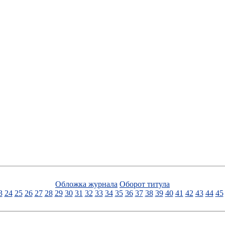
Обложка журнала
Оборот титула
3
24
25
26
27
28
29
30
31
32
33
34
35
36
37
38
39
40
41
42
43
44
45