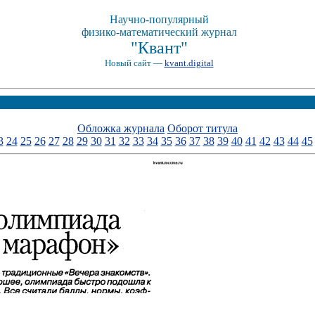
Научно-популярный
физико-математический журнал
"Квант"
Новый сайт —
kvant.digital
Обложка журнала
Оборот титула
3
24
25
26
27
28
29
30
31
32
33
34
35
36
37
38
39
40
41
42
43
44
45