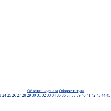
Обложка журнала
Оборот титула
3
24
25
26
27
28
29
30
31
32
33
34
35
36
37
38
39
40
41
42
43
44
45