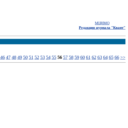
МЦНМО
Редакция журнала "Квант"
46
47
48
49
50
51
52
53
54
55
56
57
58
59
60
61
62
63
64
65
66
>>