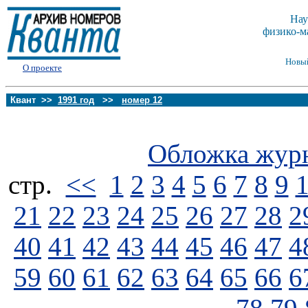
Нау
физико-м
Новы
О проекте
Квант >>
1991 год
>>
номер 12
Обложка жур
стp.
<<
1
2
3
4
5
6
7
8
9
21
22
23
24
25
26
27
28
2
40
41
42
43
44
45
46
47
4
59
60
61
62
63
64
65
66
6