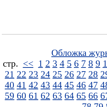
Обложка жур
стp.
<<
1
2
3
4
5
6
7
8
9
21
22
23
24
25
26
27
28
2
40
41
42
43
44
45
46
47
4
59
60
61
62
63
64
65
66
6
78
79