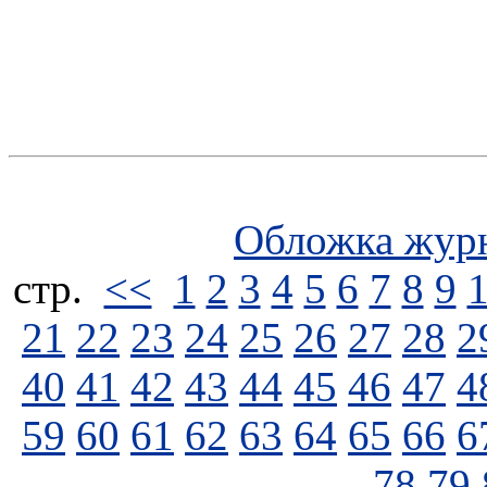
Обложка жур
стp.
<<
1
2
3
4
5
6
7
8
9
21
22
23
24
25
26
27
28
2
40
41
42
43
44
45
46
47
4
59
60
61
62
63
64
65
66
6
78
79