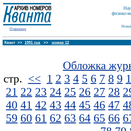
Нау
физико-м
Новы
О проекте
Квант >>
1991 год
>>
номер 12
Обложка жур
стp.
<<
1
2
3
4
5
6
7
8
9
21
22
23
24
25
26
27
28
2
40
41
42
43
44
45
46
47
4
59
60
61
62
63
64
65
66
6