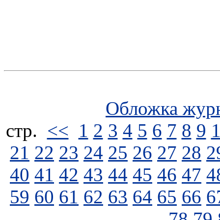
Обложка жур
стp.
<<
1
2
3
4
5
6
7
8
9
21
22
23
24
25
26
27
28
2
40
41
42
43
44
45
46
47
4
59
60
61
62
63
64
65
66
6
78
79