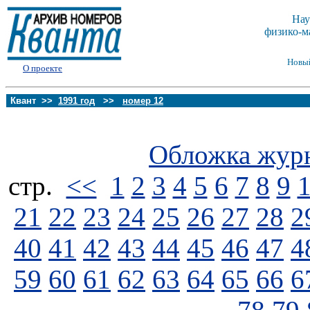
Нау
физико-м
Новы
О проекте
Квант >>
1991 год
>>
номер 12
Обложка жур
стp.
<<
1
2
3
4
5
6
7
8
9
21
22
23
24
25
26
27
28
2
40
41
42
43
44
45
46
47
4
59
60
61
62
63
64
65
66
6