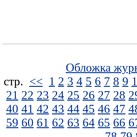
Обложка жур
стp.
<<
1
2
3
4
5
6
7
8
9
21
22
23
24
25
26
27
28
2
40
41
42
43
44
45
46
47
4
59
60
61
62
63
64
65
66
6
78
79