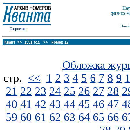
Нау
физико-м
Новы
О проекте
Квант >>
1991 год
>>
номер 12
Обложка жур
стp.
<<
1
2
3
4
5
6
7
8
9
21
22
23
24
25
26
27
28
2
40
41
42
43
44
45
46
47
4
59
60
61
62
63
64
65
66
6