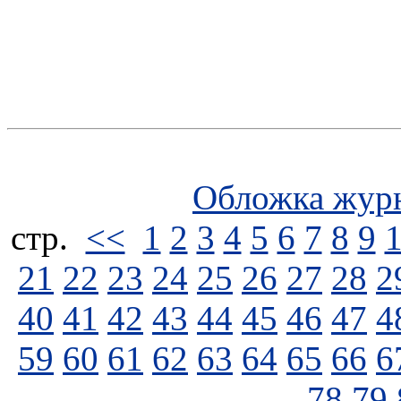
Обложка жур
стp.
<<
1
2
3
4
5
6
7
8
9
21
22
23
24
25
26
27
28
2
40
41
42
43
44
45
46
47
4
59
60
61
62
63
64
65
66
6
78
79