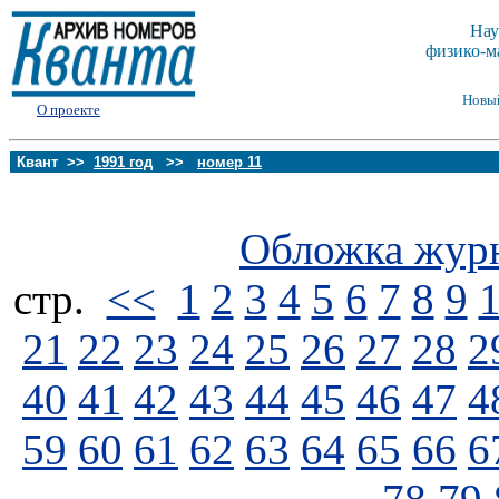
Нау
физико-м
Новы
О проекте
Квант >>
1991 год
>>
номер 11
Обложка жур
стp.
<<
1
2
3
4
5
6
7
8
9
21
22
23
24
25
26
27
28
2
40
41
42
43
44
45
46
47
4
59
60
61
62
63
64
65
66
6