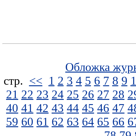
Обложка жур
стp.
<<
1
2
3
4
5
6
7
8
9
21
22
23
24
25
26
27
28
2
40
41
42
43
44
45
46
47
4
59
60
61
62
63
64
65
66
6
78
79