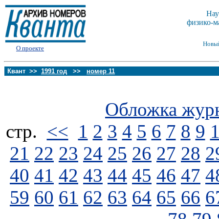
Нау
физико-м
Новы
О проекте
Квант >>
1991 год
>>
номер 11
Обложка жур
стp.
<<
1
2
3
4
5
6
7
8
9
21
22
23
24
25
26
27
28
2
40
41
42
43
44
45
46
47
4
59
60
61
62
63
64
65
66
6