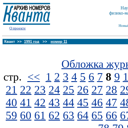
Нау
физико-м
Новы
О проекте
Квант >>
1991 год
>>
номер 11
Обложка жур
стp.
<<
1
2
3
4
5
6
7
8
9
21
22
23
24
25
26
27
28
2
40
41
42
43
44
45
46
47
4
59
60
61
62
63
64
65
66
6