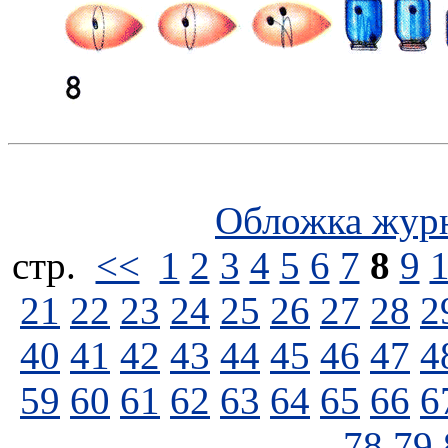
Обложка жур
стp.
<<
1
2
3
4
5
6
7
8
9
21
22
23
24
25
26
27
28
2
40
41
42
43
44
45
46
47
4
59
60
61
62
63
64
65
66
6
78
79