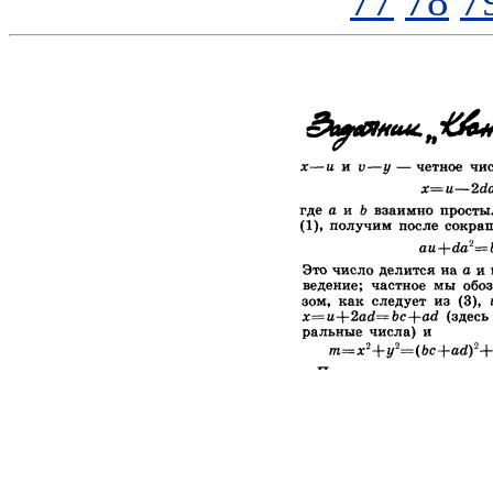
77
78
7