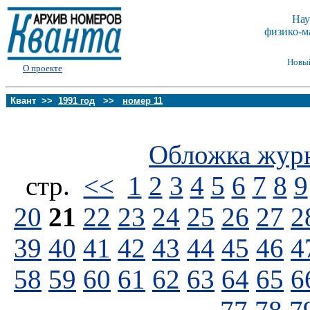
Нау
физико-м
Новы
О проекте
Квант >>
1991 год
>>
номер 11
Обложка жур
стp.
<<
1
2
3
4
5
6
7
8
9
20
21
22
23
24
25
26
27
2
39
40
41
42
43
44
45
46
4
58
59
60
61
62
63
64
65
6