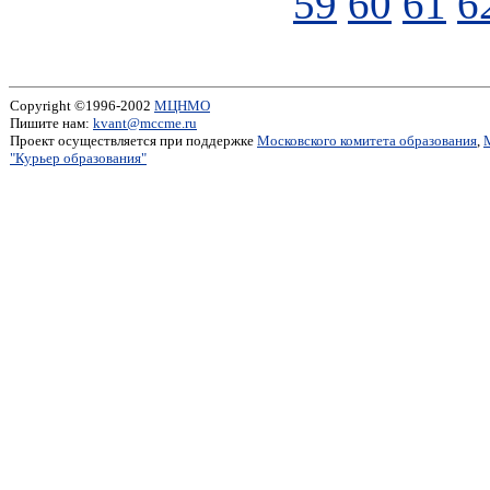
59
60
61
6
Copyright ©1996-2002
МЦНМО
Пишите нам:
kvant@mccme.ru
Проект осуществляется при поддержке
Московского комитета образования
,
"Курьер образования"