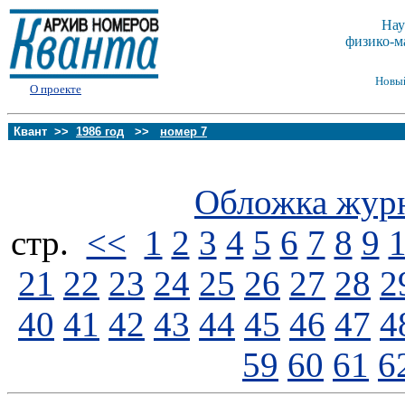
Нау
физико-м
Новы
О проекте
Квант >>
1986 год
>>
номер 7
Обложка жур
стp.
<<
1
2
3
4
5
6
7
8
9
21
22
23
24
25
26
27
28
2
40
41
42
43
44
45
46
47
4
59
60
61
6