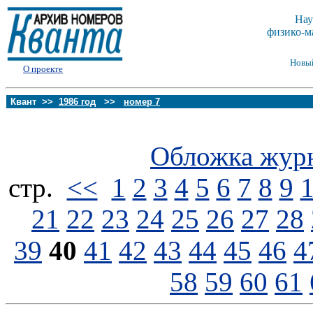
Нау
физико-м
Новы
О проекте
Квант >>
1986 год
>>
номер 7
Обложка жур
стp.
<<
1
2
3
4
5
6
7
8
9
21
22
23
24
25
26
27
28
39
40
41
42
43
44
45
46
4
58
59
60
61