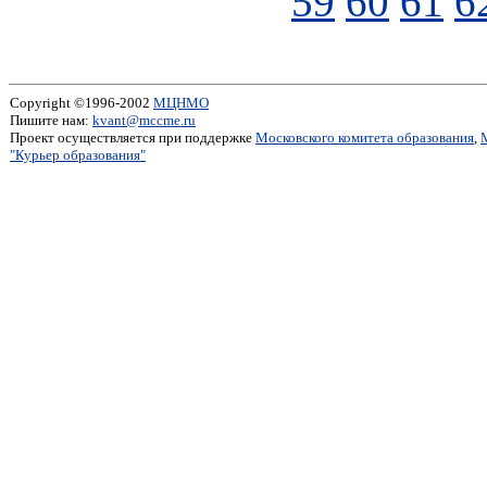
59
60
61
6
Copyright ©1996-2002
МЦНМО
Пишите нам:
kvant@mccme.ru
Проект осуществляется при поддержке
Московского комитета образования
,
"Курьер образования"