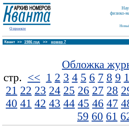
Нау
физико-м
Новы
О проекте
Квант >>
1986 год
>>
номер 7
Обложка жур
стp.
<<
1
2
3
4
5
6
7
8
9
21
22
23
24
25
26
27
28
2
40
41
42
43
44
45
46
47
4
59
60
61
6