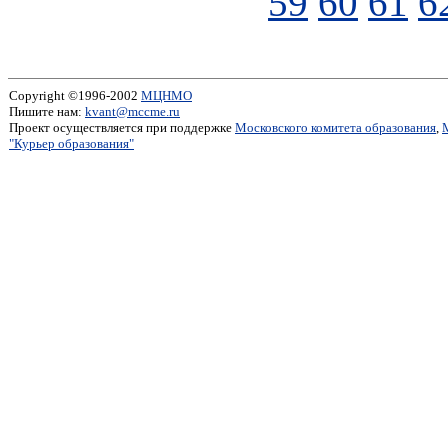
59
60
61
6
Copyright ©1996-2002
МЦНМО
Пишите нам:
kvant@mccme.ru
Проект осуществляется при поддержке
Московского комитета образования
,
"Курьер образования"