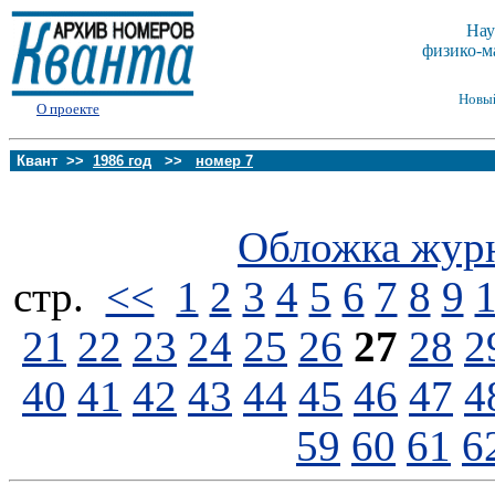
Нау
физико-м
Новы
О проекте
Квант >>
1986 год
>>
номер 7
Обложка жур
стp.
<<
1
2
3
4
5
6
7
8
9
21
22
23
24
25
26
27
28
2
40
41
42
43
44
45
46
47
4
59
60
61
6