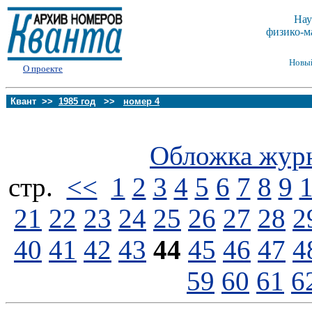
Нау
физико-м
Новы
О проекте
Квант >>
1985 год
>>
номер 4
Обложка жур
стp.
<<
1
2
3
4
5
6
7
8
9
21
22
23
24
25
26
27
28
2
40
41
42
43
44
45
46
47
4
59
60
61
6