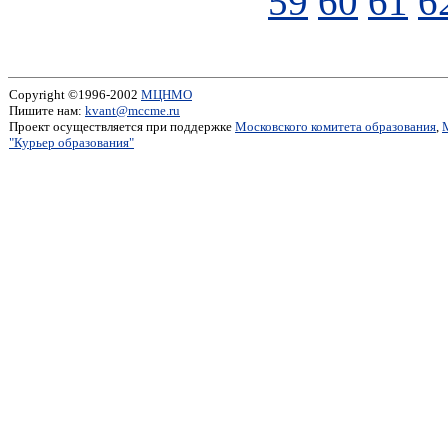
59
60
61
6
Copyright ©1996-2002
МЦНМО
Пишите нам:
kvant@mccme.ru
Проект осуществляется при поддержке
Московского комитета образования
,
"Курьер образования"