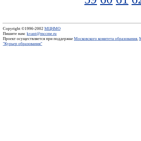
Copyright ©1996-2002
МЦНМО
Пишите нам:
kvant@mccme.ru
Проект осуществляется при поддержке
Московского комитета образования
,
"Курьер образования"