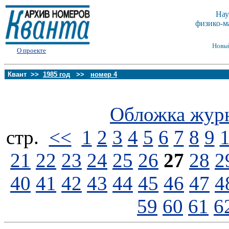
Нау
физико-м
Новы
О проекте
Квант >>
1985 год
>>
номер 4
Обложка жур
стp.
<<
1
2
3
4
5
6
7
8
9
21
22
23
24
25
26
27
28
2
40
41
42
43
44
45
46
47
4
59
60
61
6