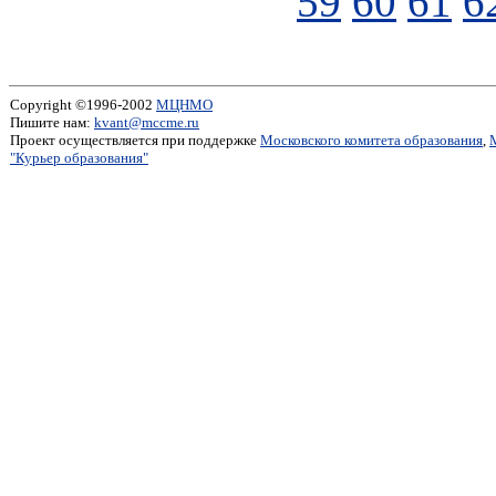
59
60
61
6
Copyright ©1996-2002
МЦНМО
Пишите нам:
kvant@mccme.ru
Проект осуществляется при поддержке
Московского комитета образования
,
"Курьер образования"