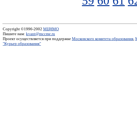
59
60
61
6
Copyright ©1996-2002
МЦНМО
Пишите нам:
kvant@mccme.ru
Проект осуществляется при поддержке
Московского комитета образования
,
"Курьер образования"