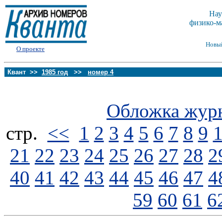
Нау
физико-м
Новы
О проекте
Квант >>
1985 год
>>
номер 4
Обложка жур
стp.
<<
1
2
3
4
5
6
7
8
9
21
22
23
24
25
26
27
28
2
40
41
42
43
44
45
46
47
4
59
60
61
6