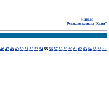
МЦНМО
Редакция журнала "Квант"
46
47
48
49
50
51
52
53
54
55
56
57
58
59
60
61
62
63
64
65
66
>>