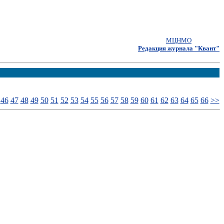
МЦНМО
Редакция журнала "Квант"
46
47
48
49
50
51
52
53
54
55
56
57
58
59
60
61
62
63
64
65
66
>>