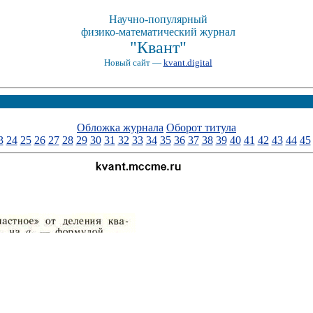
Научно-популярный
физико-математический журнал
"Квант"
Новый сайт —
kvant.digital
Обложка журнала
Оборот титула
3
24
25
26
27
28
29
30
31
32
33
34
35
36
37
38
39
40
41
42
43
44
45