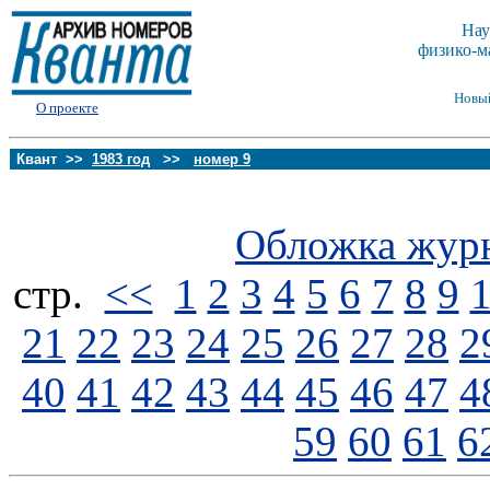
Нау
физико-м
Новы
О проекте
Квант >>
1983 год
>>
номер 9
Обложка жур
стp.
<<
1
2
3
4
5
6
7
8
9
21
22
23
24
25
26
27
28
2
40
41
42
43
44
45
46
47
4
59
60
61
6