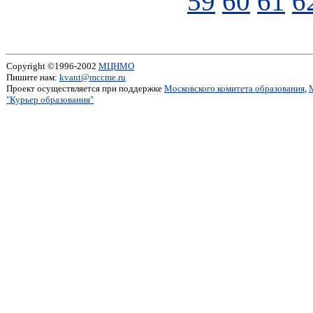
59
60
61
6
Copyright ©1996-2002
МЦНМО
Пишите нам:
kvant@mccme.ru
Проект осуществляется при поддержке
Московского комитета образования
,
"Курьер образования"