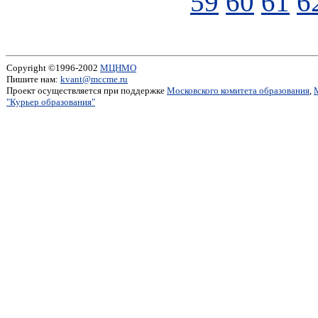
59
60
61
6
Copyright ©1996-2002
МЦНМО
Пишите нам:
kvant@mccme.ru
Проект осуществляется при поддержке
Московского комитета образования
,
"Курьер образования"