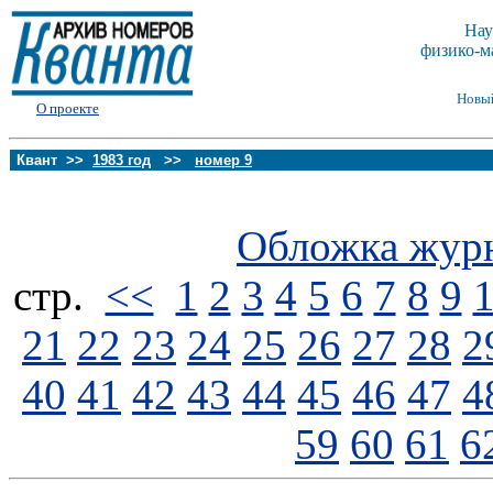
Нау
физико-м
Новы
О проекте
Квант >>
1983 год
>>
номер 9
Обложка жур
стp.
<<
1
2
3
4
5
6
7
8
9
21
22
23
24
25
26
27
28
2
40
41
42
43
44
45
46
47
4
59
60
61
6