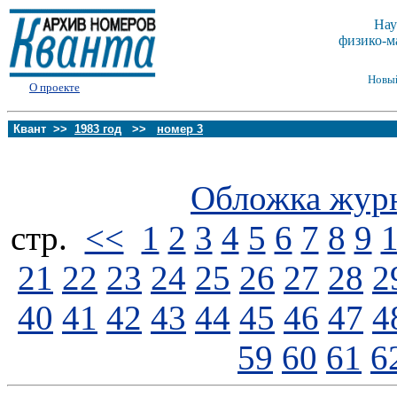
Нау
физико-м
Новы
О проекте
Квант >>
1983 год
>>
номер 3
Обложка жур
стp.
<<
1
2
3
4
5
6
7
8
9
21
22
23
24
25
26
27
28
2
40
41
42
43
44
45
46
47
4
59
60
61
6