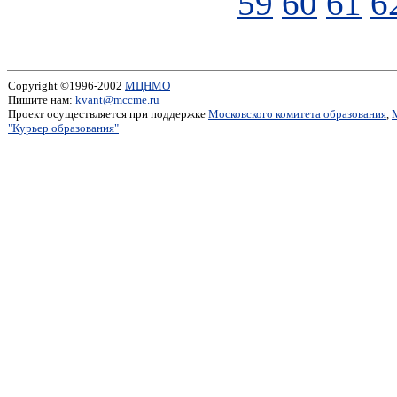
59
60
61
6
Copyright ©1996-2002
МЦНМО
Пишите нам:
kvant@mccme.ru
Проект осуществляется при поддержке
Московского комитета образования
,
"Курьер образования"