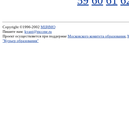
59
60
61
6
Copyright ©1996-2002
МЦНМО
Пишите нам:
kvant@mccme.ru
Проект осуществляется при поддержке
Московского комитета образования
,
"Курьер образования"