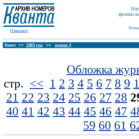
Нау
физико-м
Новы
О проекте
Квант >>
1983 год
>>
номер 3
Обложка жур
стp.
<<
1
2
3
4
5
6
7
8
9
21
22
23
24
25
26
27
28
2
40
41
42
43
44
45
46
47
4
59
60
61
6