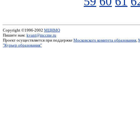
59
60
61
6
Copyright ©1996-2002
МЦНМО
Пишите нам:
kvant@mccme.ru
Проект осуществляется при поддержке
Московского комитета образования
,
"Курьер образования"