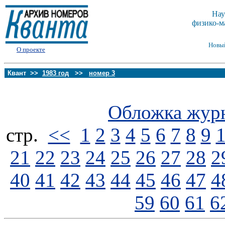
Нау
физико-м
Новы
О проекте
Квант >>
1983 год
>>
номер 3
Обложка жур
стp.
<<
1
2
3
4
5
6
7
8
9
21
22
23
24
25
26
27
28
2
40
41
42
43
44
45
46
47
4
59
60
61
6