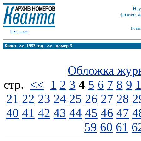
Нау
физико-м
Новы
О проекте
Квант >>
1983 год
>>
номер 3
Обложка жур
стp.
<<
1
2
3
4
5
6
7
8
9
21
22
23
24
25
26
27
28
2
40
41
42
43
44
45
46
47
4
59
60
61
6