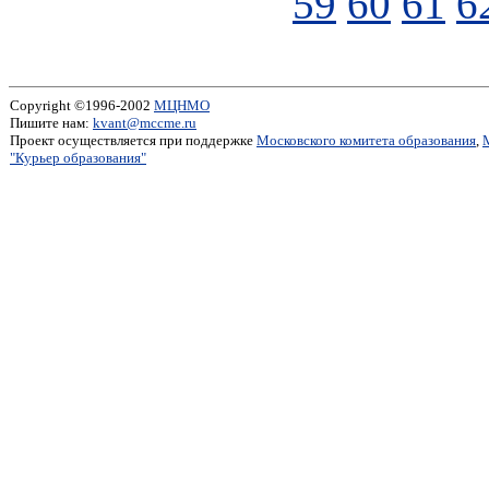
59
60
61
6
Copyright ©1996-2002
МЦНМО
Пишите нам:
kvant@mccme.ru
Проект осуществляется при поддержке
Московского комитета образования
,
"Курьер образования"