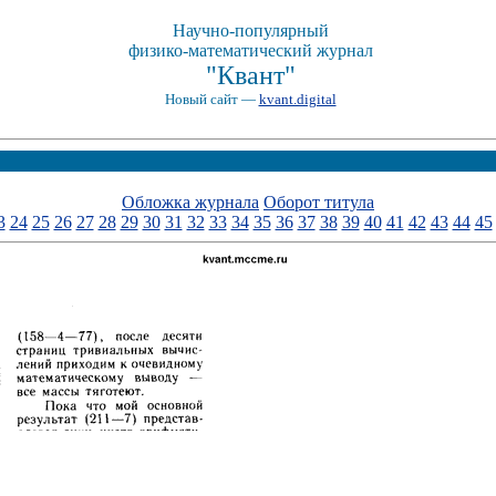
Научно-популярный
физико-математический журнал
"Квант"
Новый сайт —
kvant.digital
Обложка журнала
Оборот титула
3
24
25
26
27
28
29
30
31
32
33
34
35
36
37
38
39
40
41
42
43
44
45