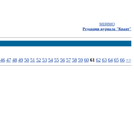
МЦНМО
Редакция журнала "Квант"
46
47
48
49
50
51
52
53
54
55
56
57
58
59
60
61
62
63
64
65
66
>>