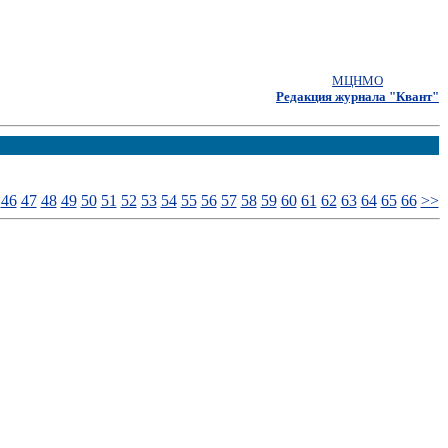
МЦНМО
Редакция журнала "Квант"
46
47
48
49
50
51
52
53
54
55
56
57
58
59
60
61
62
63
64
65
66
>>