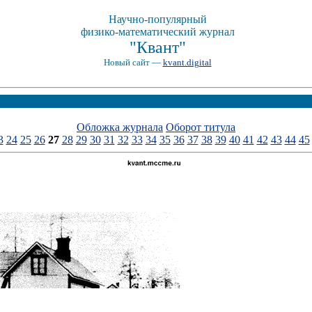
Научно-популярный
физико-математический журнал
"Квант"
Новый сайт —
kvant.digital
Обложка журнала
Оборот титула
3
24
25
26
27
28
29
30
31
32
33
34
35
36
37
38
39
40
41
42
43
44
45