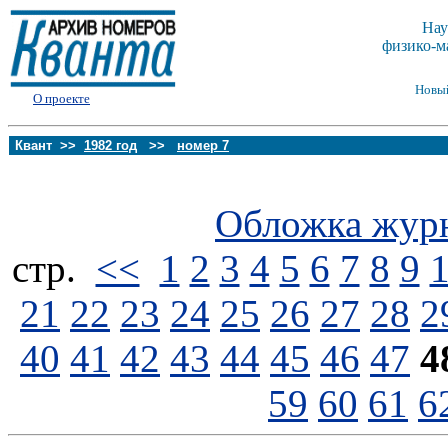
Нау
физико-м
Новы
О проекте
Квант >>
1982 год
>>
номер 7
Обложка жур
стp.
<<
1
2
3
4
5
6
7
8
9
21
22
23
24
25
26
27
28
2
40
41
42
43
44
45
46
47
4
59
60
61
6