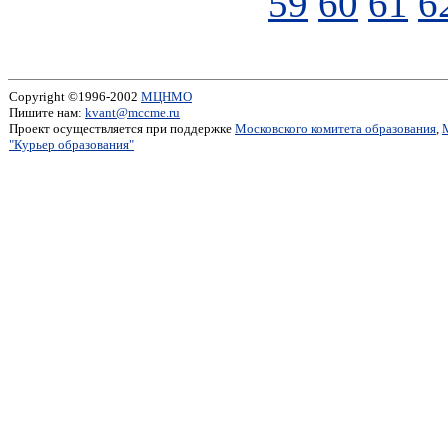
59
60
61
6
Copyright ©1996-2002
МЦНМО
Пишите нам:
kvant@mccme.ru
Проект осуществляется при поддержке
Московского комитета образования
,
"Курьер образования"