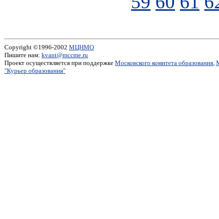
59
60
61
6
Copyright ©1996-2002
МЦНМО
Пишите нам:
kvant@mccme.ru
Проект осуществляется при поддержке
Московского комитета образования
,
"Курьер образования"