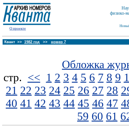
Нау
физико-м
Новы
О проекте
Квант >>
1982 год
>>
номер 7
Обложка жур
стp.
<<
1
2
3
4
5
6
7
8
9
21
22
23
24
25
26
27
28
2
40
41
42
43
44
45
46
47
4
59
60
61
6