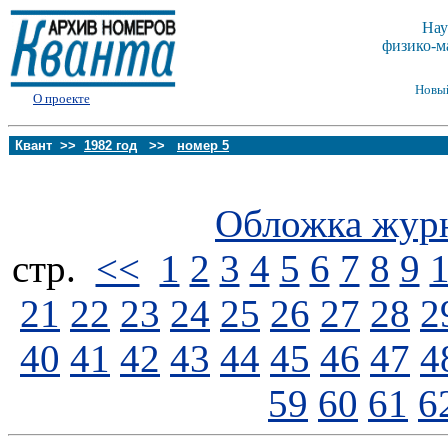
Нау
физико-м
Новы
О проекте
Квант >>
1982 год
>>
номер 5
Обложка жур
стp.
<<
1
2
3
4
5
6
7
8
9
21
22
23
24
25
26
27
28
2
40
41
42
43
44
45
46
47
4
59
60
61
6