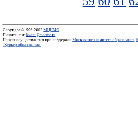
59
60
61
6
Copyright ©1996-2002
МЦНМО
Пишите нам:
kvant@mccme.ru
Проект осуществляется при поддержке
Московского комитета образования
,
"Курьер образования"