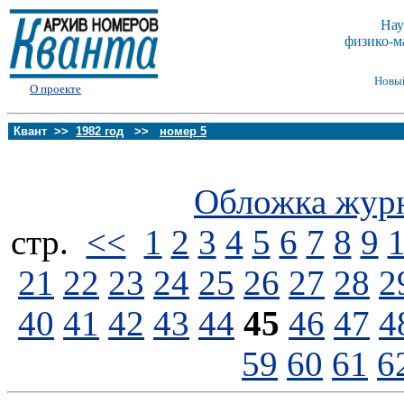
Нау
физико-м
Новы
О проекте
Квант >>
1982 год
>>
номер 5
Обложка жур
стp.
<<
1
2
3
4
5
6
7
8
9
21
22
23
24
25
26
27
28
2
40
41
42
43
44
45
46
47
4
59
60
61
6