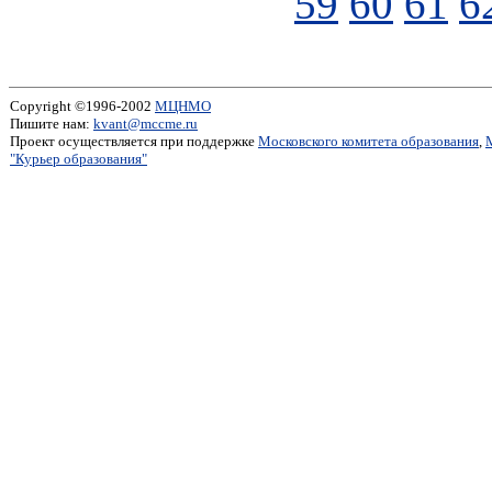
59
60
61
6
Copyright ©1996-2002
МЦНМО
Пишите нам:
kvant@mccme.ru
Проект осуществляется при поддержке
Московского комитета образования
,
"Курьер образования"