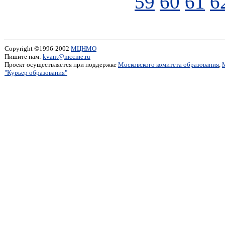
59
60
61
6
Copyright ©1996-2002
МЦНМО
Пишите нам:
kvant@mccme.ru
Проект осуществляется при поддержке
Московского комитета образования
,
"Курьер образования"