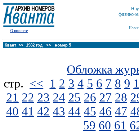
Нау
физико-м
Новы
О проекте
Квант >>
1982 год
>>
номер 5
Обложка жур
стp.
<<
1
2
3
4
5
6
7
8
9
21
22
23
24
25
26
27
28
2
40
41
42
43
44
45
46
47
4
59
60
61
6