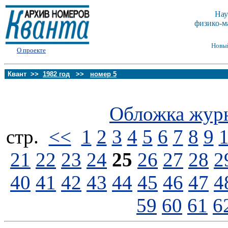
Нау
физико-м
Новы
О проекте
Квант >>
1982 год
>>
номер 5
Обложка жур
стp.
<<
1
2
3
4
5
6
7
8
9
21
22
23
24
25
26
27
28
2
40
41
42
43
44
45
46
47
4
59
60
61
6