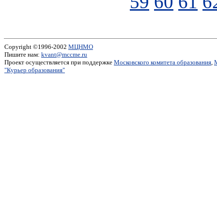
59
60
61
6
Copyright ©1996-2002
МЦНМО
Пишите нам:
kvant@mccme.ru
Проект осуществляется при поддержке
Московского комитета образования
,
"Курьер образования"