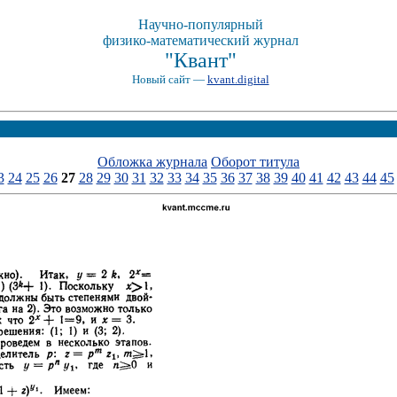
Научно-популярный
физико-математический журнал
"Квант"
Новый сайт —
kvant.digital
Обложка журнала
Оборот титула
3
24
25
26
27
28
29
30
31
32
33
34
35
36
37
38
39
40
41
42
43
44
45