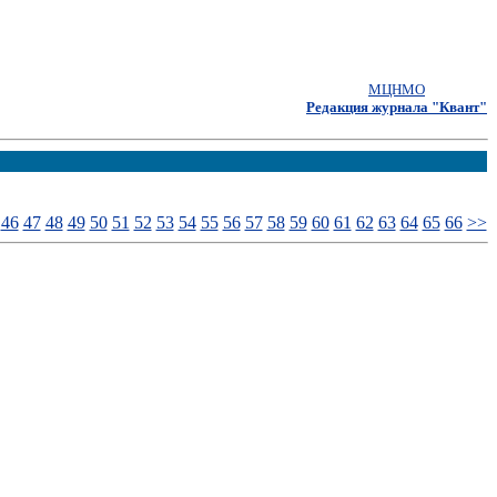
МЦНМО
Редакция журнала "Квант"
46
47
48
49
50
51
52
53
54
55
56
57
58
59
60
61
62
63
64
65
66
>>